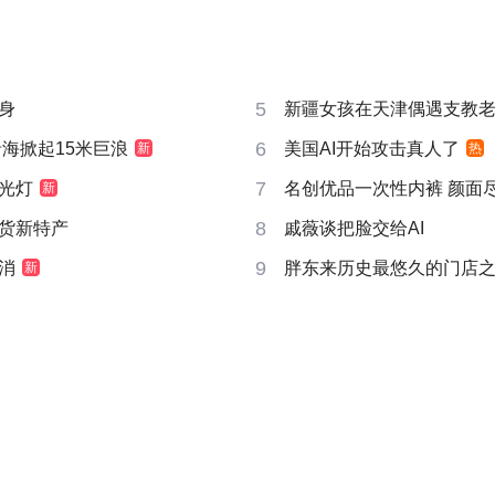
5
身
新疆女孩在天津偶遇支教
6
沿海掀起15米巨浪
美国AI开始攻击真人了
新
热
7
光灯
名创优品一次性内裤 颜面
新
8
货新特产
戚薇谈把脸交给AI
9
消
胖东来历史最悠久的门店
新