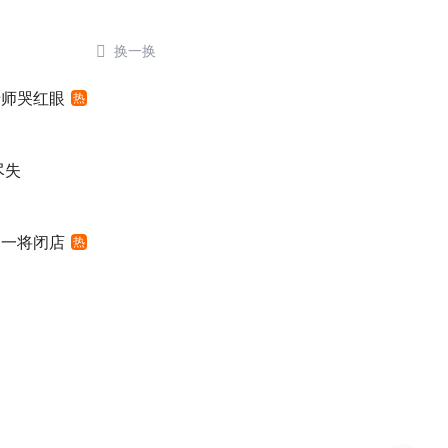

换一换
老师哭红眼
热
尽失
之一将闭店
热