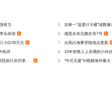
5
强有力
吉林一“温度计大楼”读数爆
6
带头休假
感觉全东北都在等7号
热
热
7
江小白30万元
台风白海豚登陆地点更新
热
8
成海外热词
10年前救人上央视的小伙
9
院执行后仍拿不到
“中式天庭”AI视频海外爆火
热