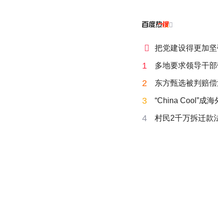


把党建设得更加坚
1
多地要求领导干部
2
东方甄选被判赔偿
3
“China Cool”
4
村民2千万拆迁款法