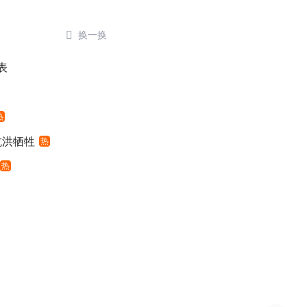

换一换
表
热
抗洪牺牲
热
热